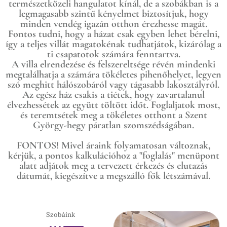
természetközeli hangulatot kínál, de a szobákban is a
legmagasabb szintű kényelmet biztosítjuk, hogy
minden vendég igazán otthon érezhesse magát.
Fontos tudni, hogy a házat csak egyben lehet bérelni,
így a teljes villát magatokénak tudhatjátok, kizárólag a
ti csapatotok számára fenntartva.
A villa elrendezése és felszereltsége révén mindenki
megtalálhatja a számára tökéletes pihenőhelyet, legyen
szó meghitt hálószobáról vagy tágasabb lakosztályról.
Az egész ház csakis a tiétek, hogy zavartalanul
élvezhessétek az együtt töltött időt. Foglaljatok most,
és teremtsétek meg a tökéletes otthont a Szent
György-hegy páratlan szomszédságában.
FONTOS! Mivel áraink folyamatosan változnak,
kérjük, a pontos kalkulációhoz a "foglalás" menüpont
alatt adjátok meg a tervezett érkezés és elutazás
dátumát, kiegészítve a megszálló fők létszámával.
Szobáink