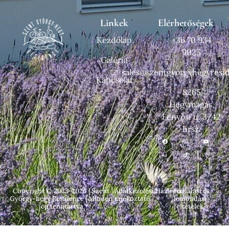
Linkek
Elérhetőségek
Kezdőlap
+36 70 934
9025
Galéria
sales@szentgyorgyhegyresi
Kapcsolat
8265
Hegymagas,
Fenyősi u. 3/42
hrsz.
Copyright © 2023-2026 | Szent
Adatkezelési
Házirend
Foglalási és
György-hegy Residence | Minden
tájékoztató
lemondási
jog fenntartva
feltételek