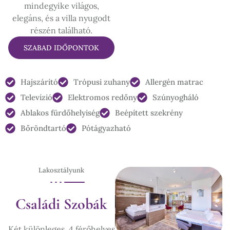
mindegyike világos,
elegáns, és a villa nyugodt
részén található.
SZABAD IDŐPONTOK
Hajszárító
Trópusi zuhany
Allergén matrac
Televízió
Elektromos redőny
Szúnyogháló
Ablakos fürdőhelyiség
Beépített szekrény
Bőröndtartó
Pótágyazható
Lakosztályunk
Családi Szobák
Két különleges, 4 férőhelyes