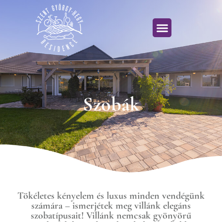
Szobák
Tökéletes kényelem és luxus minden vendégünk
számára – ismerjétek meg villánk elegáns
szobatípusait! Villánk nemcsak gyönyörű