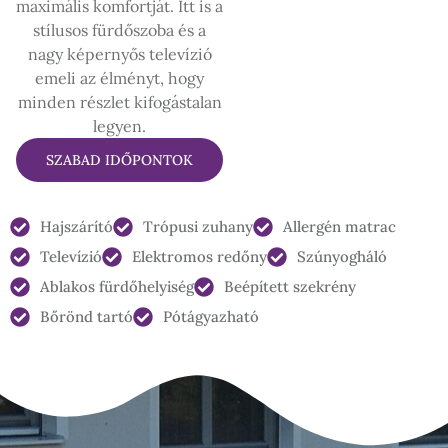
maximális komfortját. Itt is a
stílusos fürdőszoba és a
nagy képernyős televízió
emeli az élményt, hogy
minden részlet kifogástalan
legyen.
SZABAD IDŐPONTOK
Hajszárító
Trópusi zuhany
Allergén matrac
Televízió
Elektromos redőny
Szúnyogháló
Ablakos fürdőhelyiség
Beépített szekrény
Bőrönd tartó
Pótágyazható