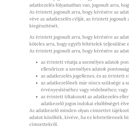
adatkezelés folyamatban van, jogosult arra, h
Az érintett jogosult arra, hogy kérésére az ad
véve az adatkezelés célját, az érintett jogosul
kiegészítését.
Az érintett jogosult arra, hogy kérésére az ad
köteles arra, hogy egyéb feltételek teljesülése
Az érintett jogosult arra, hogy kérésére az adat
az érintett vitatja a személyes adatok po
ellenőrizze a személyes adatok pontosság
az adatkezelés jogellenes, és az érintett e
az adatkezelőnek már nincs szüksége a sze
érvényesítéséhez vagy védelméhez; vagy
az érintett tiltakozott az adatkezelés ell
adatkezelő jogos indokai elsőbbséget élv
Az adatkezelő minden olyan címzettet tájékoztat
adatot közölték, kivéve, ha ez lehetetlennek bi
címzettekről.