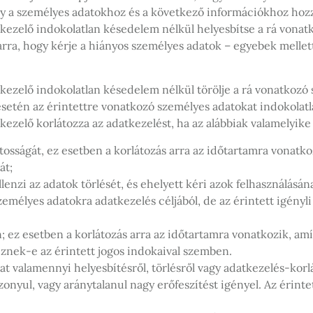
ogy a személyes adatokhoz és a következő információkhoz hozz
atkezelő indokolatlan késedelem nélkül helyesbítse a rá vona
t arra, hogy kérje a hiányos személyes adatok – egyebek mellet
atkezelő indokolatlan késedelem nélkül törölje a rá vonatkozó
 esetén az érintettre vonatkozó személyes adatokat indokolat
kezelő korlátozza az adatkezelést, ha az alábbiak valamelyike 
ntosságát, ez esetben a korlátozás arra az időtartamra vonatko
át;
llenzi az adatok törlését, és ehelyett kéri azok felhasználásán
mélyes adatokra adatkezelés céljából, de az érintett igényli
en; ez esetben a korlátozás arra az időtartamra vonatkozik, a
eznek-e az érintett jogos indokaival szemben.
 valamennyi helyesbítésről, törlésről vagy adatkezelés-korlát
zonyul, vagy aránytalanul nagy erőfeszítést igényel. Az érinte