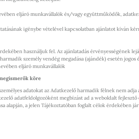
nevében eljáró munkavállalók és/vagy együttműködők, adatke
atásának igénybe vételével kapcsolatban ajánlatot kíván ké
érdekében használjuk fel. Az ajánlatadás érvényességének lejá
se, harmadik személy vendég megadása (ajándék) esetén jogos
nevében eljáró munkavállalók
t megismerők köre
t személyes adatokat az Adatkezelő harmadik félnek nem adja 
ezelő adatfeldolgozóként megbízást ad a weboldalt fejlesztő 
sa alapján, a jelen Tájékoztatóban foglalt célok érdekében jár