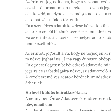
Az érintett jogosult arra, hogy a rá vonatkozó,
olvasható formátumban megkapja, továbbá jogos
adatkezelő, amelynek a személyes adatokat a r
automatizált módon történik.
Ha a személyes adatok kezelése közvetlen üzlet
adatok e célból történő kezelése ellen, ideértv
Ha az érintett tiltakozik a személyes adatok k
nem kezelhetők.
Az érintett jogosult arra, hogy ne terjedjen ki 
rá nézve joghatással járna vagy őt hasonlókép
Ha egy esetlegesen bekövetkező adatvédelmi i
jogaira és szabadságaira nézve, az adatkezelő i
A kezelt személyes adatok körének, az adatkeze
érheti el:
Hírlevél küldés feliratkozóknak:
Amennyiben Ön az Adatkezelő rendszeresen kikü
név, email cím
Az adatot visszavonásig (leiratkozásig) vagy a