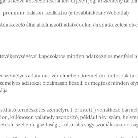
ára nézve kötelezőnek ismeri el jelen jogi közlemény tartal
: premium-balaton-szallas.hu (a továbbiakban: Weboldal)
z Adatkezelő által alkalmazott adatvédelmi és adatkezelési el
y tevékenységével kapcsolatos minden adatkezelés megfelel a 
rei személyes adatainak védelmében, kiemelten fontosnak tart
 személyes adatokat bizalmasan kezeli, és megtesz minden olya
lja.
sítható természetes személyre („érintett”) vonatkozó bármel
don, különösen valamely azonosító, például név, szám, helyme
netikai, szellemi, gazdasági, kulturális vagy szociális azonos