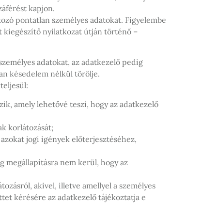
áférést kapjon.
tkozó pontatlan személyes adatokat. Figyelembe
t kiegészítő nyilatkozat útján történő –
 személyes adatokat, az adatkezelő pedig
lan késedelem nélkül törölje.
teljesül:
zik, amely lehetővé teszi, hogy az adatkezelő
ak korlátozását;
 azokat jogi igények előterjesztéséhez,
míg megállapításra nem kerül, hogy az
ozásról, akivel, illetve amellyel a személyes
ttet kérésére az adatkezelő tájékoztatja e