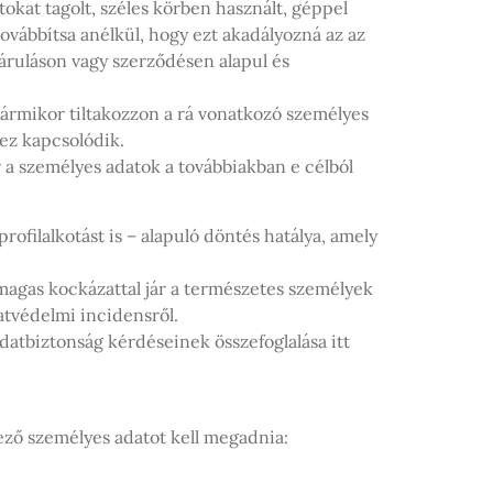
tokat tagolt, széles körben használt, géppel
vábbítsa anélkül, hogy ezt akadályozná az az
áruláson vagy szerződésen alapul és
bármikor tiltakozzon a rá vonatkozó személyes
hez kapcsolódik.
r a személyes adatok a továbbiakban e célból
profilalkotást is – alapuló döntés hatálya, amely
agas kockázattal jár a természetes személyek
datvédelmi incidensről.
adatbiztonság kérdéseinek összefoglalása itt
ező személyes adatot kell megadnia: