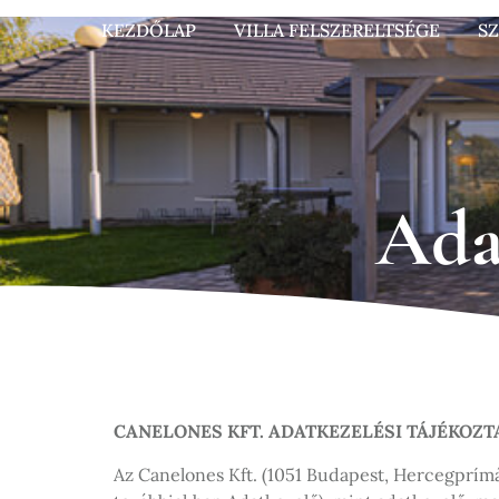
KEZDŐLAP
VILLA FELSZERELTSÉGE
S
Ada
CANELONES KFT. ADATKEZELÉSI TÁJÉKOZT
Az Canelones Kft. (1051 Budapest, Hercegprímás