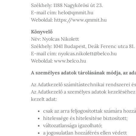
Székhely: 1188 Nagykőrösi út 23.
E-mail cím: helo@qmmit.hu
Weboldal: https://www.qmmit.hu
Könyvelő
Név: Nyolcas Nikolett
Székhely: 1041 Budapest, Deák Ferenc utca 81. 
E-mail cím: nyolcas.nikolett@belco.hu
Weboldal: www.belco.hu
A személyes adatok tárolásának módja, az ad
Az Adatkezelő számítástechnikai rendszerei és
Az Adatkezelő a személyes adatok kezeléséhez a
kezelt adat:
csak az arra feljogosítottak számára hozz
hitelessége és hitelesítése biztosított;
változatlansága igazolható;
a jogosulatlan hozzáférés ellen védett