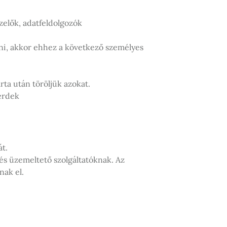
zelők, adatfeldolgozók
rni, akkor ehhez a következő személyes
rta után töröljük azokat.
 érdek
át.
és üzemeltető szolgáltatóknak. Az
nak el.