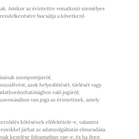
nak. Amikor az érintettre vonatkozó személyes
 rendelkezésére bocsátja a következő
ásának szempontjairól;
ozzáférést, azok helyesbítését, törlését vagy
 adathordozhatósághoz való jogáról;
szavonásához van joga az érintettnek, amely
szerződés kötésének előfeltétele-e, valamint
yeikkel járhat az adatszolgáltatás elmaradása.
inak kezelése folyamatban van-e, és ha ilyen