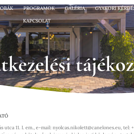
ZOBÁK
PROGRAMOK
GALÉRIA
GYAKORI KÉRDÉ
KAPCSOLAT
tkezelési tájékoz
ATÓ
 utca 11. I. em., e-mail: nyolcas.nikolett@canelones.eu, tel: