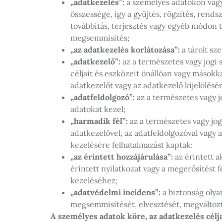
„adatkezelés”:
a személyes adatokon vag
összessége, így a gyűjtés, rögzítés, rendsz
továbbítás, terjesztés vagy egyéb módon t
megsemmisítés;
„az adatkezelés korlátozása”:
a tárolt sz
„adatkezelő”:
az a természetes vagy jogi
céljait és eszközeit önállóan vagy másokka
adatkezelőt vagy az adatkezelő kijelölésé
„adatfeldolgozó”:
az a természetes vagy j
adatokat kezel;
„harmadik fél”:
az a természetes vagy jog
adatkezelővel, az adatfeldolgozóval vagy 
kezelésére felhatalmazást kaptak;
„az érintett hozzájárulása”:
az érintett a
érintett nyilatkozat vagy a megerősítést f
kezeléséhez;
„adatvédelmi incidens”:
a biztonság olya
megsemmisítését, elvesztését, megváltozt
A személyes adatok köre, az adatkezelés célja