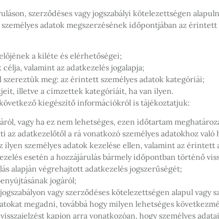
uláson, szerződéses vagy jogszabályi kötelezettségen alapul
ő a személyes adatok megszerzésének időpontjában az érintett
lőjének a kiléte és elérhetőségei;
célja, valamint az adatkezelés jogalapja;
l szereztük meg: az érintett személyes adatok kategóriái;
it, illetve a címzettek kategóriáit, ha van ilyen.
 következő kiegészítő információkról is tájékoztatjuk:
máról, vagy ha ez nem lehetséges, ezen időtartam meghatároz
ti az adatkezelőtől a rá vonatkozó személyes adatokhoz való h
az ilyen személyes adatok kezelése ellen, valamint az érintett
ezelés esetén a hozzájárulás bármely időpontban történő vis
ulás alapján végrehajtott adatkezelés jogszerűségét;
enyújtásának jogáról;
a jogszabályon vagy szerződéses kötelezettségen alapul vagy 
datokat megadni, továbbá hogy milyen lehetséges következmén
l visszajelzést kapjon arra vonatkozóan, hogy személyes adata