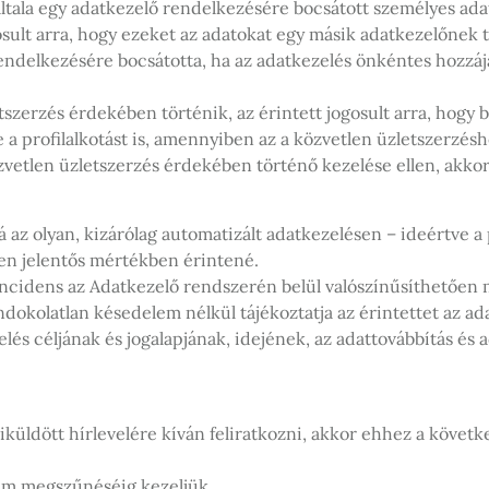
 általa egy adatkezelő rendelkezésére bocsátott személyes ada
ult arra, hogy ezeket az adatokat egy másik adatkezelőnek to
endelkezésére bocsátotta, ha az adatkezelés önkéntes hozzáj
szerzés érdekében történik, az érintett jogosult arra, hogy 
e a profilalkotást is, amennyiben az a közvetlen üzletszerzés
özvetlen üzletszerzés érdekében történő kezelése ellen, akko
rá az olyan, kizárólag automatizált adatkezelésen – ideértve a 
pen jelentős mértékben érintené.
ncidens az Adatkezelő rendszerén belül valószínűsíthetően m
ndokolatlan késedelem nélkül tájékoztatja az érintettet az a
lés céljának és jogalapjának, idejének, az adattovábbítás és 
ldött hírlevelére kíván feliratkozni, akkor ehhez a követk
 cím megszűnéséig kezeljük.