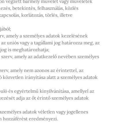
on végzett bármely művelet vagy műveletek
dezés, betekintés, felhasználás, közlés
csolás, korlátozás, törlés, illetve
jából;
erv, amely a személyes adatok kezelésének
 az uniós vagy a tagállami jog határozza meg, az
jog is meghatározhatja;
b szerv, amely az adatkezelő nevében személyes
erv, amely nem azonos az érintettel, az
ó közvetlen irányítása alatt a személyes adatok
uló és egyértelmű kinyilvánítása, amellyel az
gyezését adja az őt érintő személyes adatok
 személyes adatok véletlen vagy jogellenes
lan hozzáférést eredményezi.