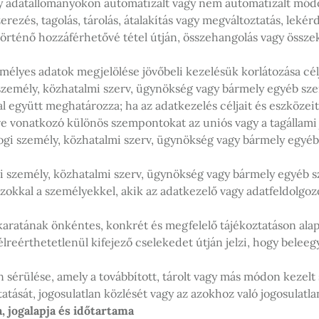
y adatállományokon automatizált vagy nem automatizált mód
erezés, tagolás, tárolás, átalakítás vagy megváltoztatás, lekér
örténő hozzáférhetővé tétel útján, összehangolás vagy összekap
emélyes adatok megjelölése jövőbeli kezelésük korlátozása cél
 személy, közhatalmi szerv, ügynökség vagy bármely egyéb sz
l együtt meghatározza; ha az adatkezelés céljait és eszközeit
re vonatkozó különös szempontokat az uniós vagy a tagállami 
ogi személy, közhatalmi szerv, ügynökség vagy bármely egyé
i személy, közhatalmi szerv, ügynökség vagy bármely egyéb sz
azokkal a személyekkel, akik az adatkezelő vagy adatfeldolgoz
karatának önkéntes, konkrét és megfelelő tájékoztatáson alap
élreérthetetlenül kifejező cselekedet útján jelzi, hogy belee
n sérülése, amely a továbbított, tárolt vagy más módon kezelt
atását, jogosulatlan közlését vagy az azokhoz való jogosulat
, jogalapja és időtartama