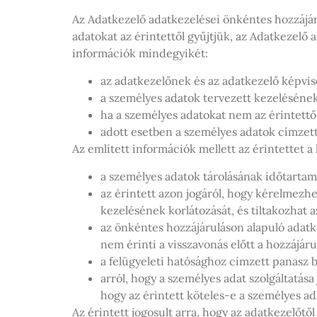
Az Adatkezelő adatkezelései önkéntes hozzájár
adatokat az érintettől gyűjtjük, az Adatkezel
információk mindegyikét:
az adatkezelőnek és az adatkezelő képvise
a személyes adatok tervezett kezelésének 
ha a személyes adatokat nem az érintettő
adott esetben a személyes adatok címzettje
Az említett információk mellett az érintettet a
a személyes adatok tárolásának időtarta
az érintett azon jogáról, hogy kérelmezhe
kezelésének korlátozását, és tiltakozhat 
az önkéntes hozzájáruláson alapuló adatk
nem érinti a visszavonás előtt a hozzájár
a felügyeleti hatósághoz címzett panasz b
arról, hogy a személyes adat szolgáltatás
hogy az érintett köteles-e a személyes a
Az érintett jogosult arra, hogy az adatkezelőtő