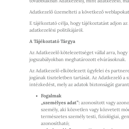
továbbiakban Adatkezelő), mint adatkezelő, mag
Adatkezelő üzemelteti a következő weblapokat
E tájékoztató célja, hogy tájékoztatást adjon a
adatkezelési politikájáról.
A Tájékoztató Tárgya
Az Adatkezelő kötelezettséget vállal arra, hog
jogszabályokban meghatározott elvárásoknak.
Az Adatkezelő elkötelezett ügyfelei és partne
jogának tiszteletben tartását. Az Adatkezelő a
intézkedést, mely az adatok biztonságát garantá
Fogalmak
„személyes adat”:
azonosított vagy azono
személy, aki közvetlen vagy közvetett mó
természetes személy testi, fiziológiai, ge
azonosítható;