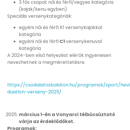
3 fős csapat női és férfi/vegyes kategória
(kajak/kenu egyben)
Speciális versenykategóriák:
egyéni női és férfi K1 versenykajakkal
kategória
egyéni női és férfi
C1
versenykenuval
kategória
A 2024-ben első helyezést elérők ingyenesen
nevezhetnek a megmérettetésre.
https://csodalatosbalaton.hu/programok/sport/heviz
duatlon-verseny-2025/
március 1-én a Vonyarci télbúcsúztató
várja az érdeklődőket.
Programok: