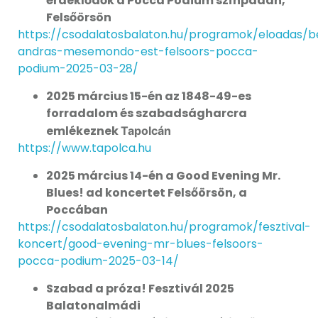
érdeklődők a Pocca Pódium színpadán,
Felsőörsön
https://csodalatosbalaton.hu/programok/eloadas/b
andras-mesemondo-est-felsoors-pocca-
podium-2025-03-28/
2025 március 15-én az 1848-49-es
forradalom és szabadságharcra
emlékeznek
Tapolcán
https://www.tapolca.hu
2025 március 14-én a Good Evening Mr.
Blues! ad koncertet Felsőörsön, a
Poccában
https://csodalatosbalaton.hu/programok/fesztival-
koncert/good-evening-mr-blues-felsoors-
pocca-podium-2025-03-14/
Szabad a próza! Fesztivál 2025
Balatonalmádi