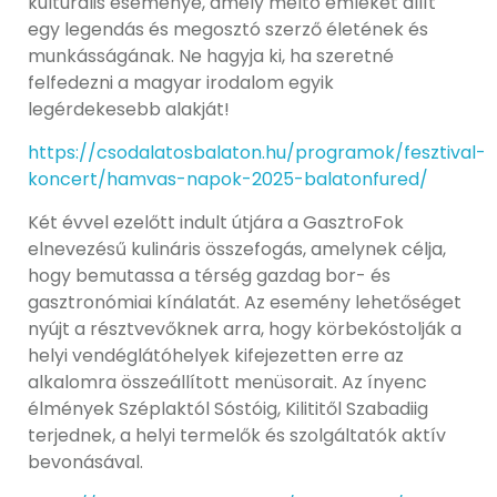
kulturális eseménye, amely méltó emléket állít
egy legendás és megosztó szerző életének és
munkásságának. Ne hagyja ki, ha szeretné
felfedezni a magyar irodalom egyik
legérdekesebb alakját!
https://csodalatosbalaton.hu/programok/fesztival-
koncert/hamvas-napok-2025-balatonfured/
Két évvel ezelőtt indult útjára a GasztroFok
elnevezésű kulináris összefogás, amelynek célja,
hogy bemutassa a térség gazdag bor- és
gasztronómiai kínálatát. Az esemény lehetőséget
nyújt a résztvevőknek arra, hogy körbekóstolják a
helyi vendéglátóhelyek kifejezetten erre az
alkalomra összeállított menüsorait. Az ínyenc
élmények Széplaktól Sóstóig, Kilititől Szabadiig
terjednek, a helyi termelők és szolgáltatók aktív
bevonásával.