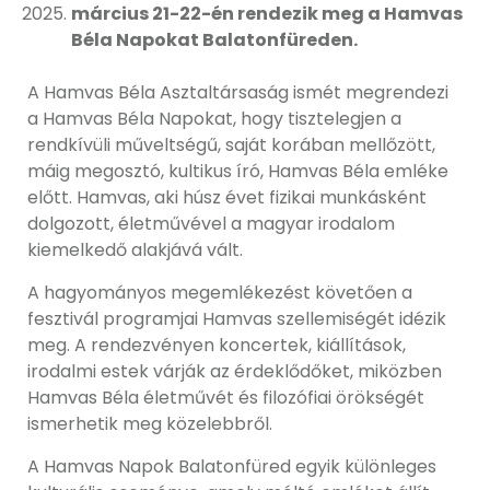
március 21-22-én rendezik meg a Hamvas
Béla Napokat Balatonfüreden.
A Hamvas Béla Asztaltársaság ismét megrendezi
a Hamvas Béla Napokat, hogy tisztelegjen a
rendkívüli műveltségű, saját korában mellőzött,
máig megosztó, kultikus író, Hamvas Béla emléke
előtt. Hamvas, aki húsz évet fizikai munkásként
dolgozott, életművével a magyar irodalom
kiemelkedő alakjává vált.
A hagyományos megemlékezést követően a
fesztivál programjai Hamvas szellemiségét idézik
meg. A rendezvényen koncertek, kiállítások,
irodalmi estek várják az érdeklődőket, miközben
Hamvas Béla életművét és filozófiai örökségét
ismerhetik meg közelebbről.
A Hamvas Napok Balatonfüred egyik különleges