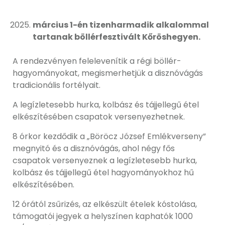
március 1-én tizenharmadik alkalommal
tartanak böllérfesztivált Kőröshegyen.
A rendezvényen felelevenítik a régi böllér-
hagyományokat, megismerhetjük a disznóvágás
tradicionális fortélyait.
A legízletesebb hurka, kolbász és tájjellegű étel
elkészítésében csapatok versenyezhetnek.
8 órkor kezdődik a „Böröcz József Emlékverseny”
megnyitó és a disznóvágás, ahol négy fős
csapatok versenyeznek a legízletesebb hurka,
kolbász és tájjellegű étel hagyományokhoz hű
elkészítésében.
12 órától zsűrizés, az elkészült ételek kóstolása,
támogatói jegyek a helyszínen kaphatók 1000