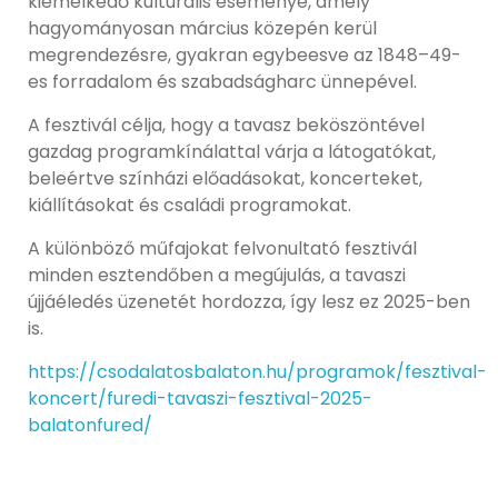
kiemelkedő kulturális eseménye, amely
hagyományosan március közepén kerül
megrendezésre, gyakran egybeesve az 1848–49-
es forradalom és szabadságharc ünnepével.
A fesztivál célja, hogy a tavasz beköszöntével
gazdag programkínálattal várja a látogatókat,
beleértve színházi előadásokat, koncerteket,
kiállításokat és családi programokat.
A különböző műfajokat felvonultató fesztivál
minden esztendőben a megújulás, a tavaszi
újjáéledés üzenetét hordozza, így lesz ez 2025-ben
is.
https://csodalatosbalaton.hu/programok/fesztival-
koncert/furedi-tavaszi-fesztival-2025-
balatonfured/