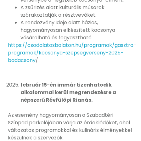
A zsűrizés alatt kulturális műsorok
szórakoztatják a résztvevőket.
A rendezvény ideje alatt házias,
hagyományosan elkészített kocsonya
vásárolható és fogyasztható.
https://csodalatosbalaton.hu/programok/gasztro-
programok/kocsonya-szepsegverseny-2025-
badacsony
/
február 15-én immár tizenhatodik
alkalommal kerül megrendezésre a
népszerű Révfülöpi Rianás.
Az esemény hagyományosan a Szabadtéri
Színpad parkolójában várja az érdeklődőket, ahol
változatos programokkal és kulináris élményekkel
készülnek a szervezők.