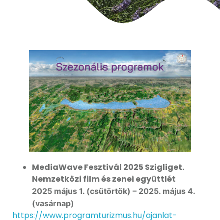
MediaWave Fesztivál 2025 Szigliget.
Nemzetközi film és zenei együttlét
2025 május 1. (csütörtök) – 2025. május 4.
(vasárnap)
https://www.programturizmus.hu/ajanlat-