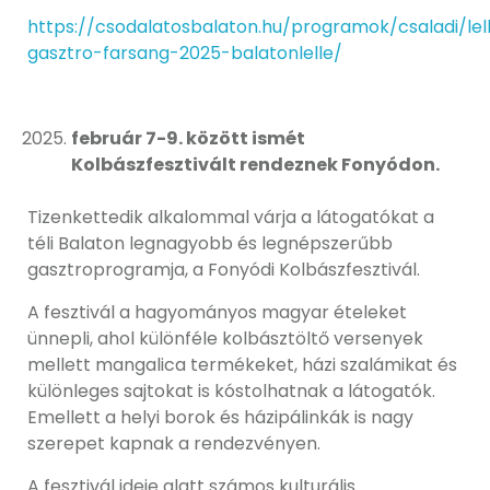
https://csodalatosbalaton.hu/programok/csaladi/lell
gasztro-farsang-2025-balatonlelle/
február 7-9. között ismét
Kolbászfesztivált rendeznek Fonyódon.
Tizenkettedik alkalommal várja a látogatókat a
téli Balaton legnagyobb és legnépszerűbb
gasztroprogramja, a Fonyódi Kolbászfesztivál.
A fesztivál a hagyományos magyar ételeket
ünnepli, ahol különféle kolbásztöltő versenyek
mellett mangalica termékeket, házi szalámikat és
különleges sajtokat is kóstolhatnak a látogatók.
Emellett a helyi borok és házipálinkák is nagy
szerepet kapnak a rendezvényen.
A fesztivál ideje alatt számos kulturális