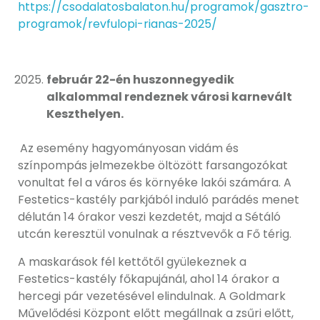
https://csodalatosbalaton.hu/programok/gasztro-
programok/revfulopi-rianas-2025/
február 22-én huszonnegyedik
alkalommal rendeznek városi karnevált
Keszthelyen.
Az esemény hagyományosan vidám és
színpompás jelmezekbe öltözött farsangozókat
vonultat fel a város és környéke lakói számára. A
Festetics-kastély parkjából induló parádés menet
délután 14 órakor veszi kezdetét, majd a Sétáló
utcán keresztül vonulnak a résztvevők a Fő térig.
A maskarások fél kettőtől gyülekeznek a
Festetics-kastély főkapujánál, ahol 14 órakor a
hercegi pár vezetésével elindulnak. A Goldmark
Művelődési Központ előtt megállnak a zsűri előtt,