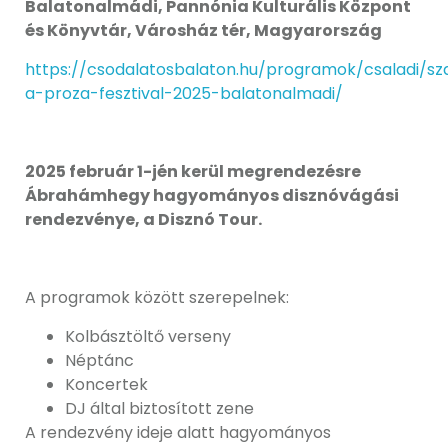
Balatonalmádi, Pannónia Kulturális Központ
és Könyvtár, Városház tér, Magyarország
https://csodalatosbalaton.hu/programok/csaladi/s
a-proza-fesztival-2025-balatonalmadi/
2025 február 1-jén kerül megrendezésre
Ábrahámhegy hagyományos disznóvágási
rendezvénye, a Disznó Tour.
A programok között szerepelnek:
Kolbásztöltő verseny
Néptánc
Koncertek
DJ által biztosított zene
A rendezvény ideje alatt hagyományos