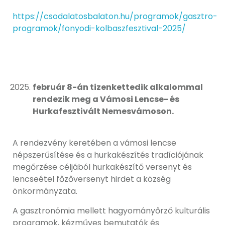
https://csodalatosbalaton.hu/programok/gasztro-
programok/fonyodi-kolbaszfesztival-2025/
február 8-án tizenkettedik alkalommal
rendezik meg a Vámosi Lencse- és
Hurkafesztivált Nemesvámoson.
A rendezvény keretében a vámosi lencse
népszerűsítése és a hurkakészítés tradíciójának
megőrzése céljából hurkakészítő versenyt és
lencseétel főzőversenyt hirdet a község
önkormányzata.
A gasztronómia mellett hagyományőrző kulturális
programok, kézműves bemutatók és