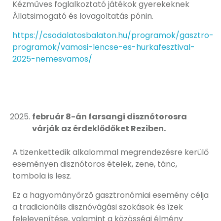
Kézműves foglalkoztató játékok gyerekeknek
Állatsimogató és lovagoltatás pónin.
https://csodalatosbalaton.hu/programok/gasztro-
programok/vamosi-lencse-es-hurkafesztival-
2025-nemesvamos/
február 8-án farsangi disznótorosra
várják az érdeklődőket Reziben.
A tizenkettedik alkalommal megrendezésre kerülő
eseményen disznótoros ételek, zene, tánc,
tombola is lesz.
Ez a hagyományőrző gasztronómiai esemény célja
a tradicionális disznóvágási szokások és ízek
felelevenítése, valamint a közösségi élmény