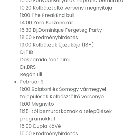
10:00 Fonyódi Betyárok néptánc bemutató
10:20 Kolbásztöltő verseny megnyitója
11:00 The FreakEnd buli
14:00 Zero Bulizenekar
16:30 Dj.Dominique Fergeteg Party
18:00 Eredményhirdetés
19:00 Kolbászok éjszakája (18+)
Dj.TIB
Desperado feat Timi
Dr.BRS
Regán Lili
Február 9.
11:00 Balatoni és Somogy vármegyei
települések Kolbásztöltő versenye
11:00 Megnyitó
11:15-től bemutatkoznak a települések
programokkal
15:00 Dupla KáVé
16:00 Eredményhirdetés