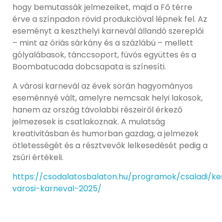
hogy bemutassák jelmezeiket, majd a Fő térre
érve a színpadon rövid produkcióval lépnek fel. Az
eseményt a keszthelyi karnevál állandó szereplői
– mint az óriás sárkány és a százlábú – mellett
gólyalábasok, tánccsoport, fúvós együttes és a
Boombatucada dobcsapata is színesíti.
A városi karnevál az évek során hagyományos
eseménnyé vált, amelyre nemcsak helyi lakosok,
hanem az ország távolabbi részeiről érkező
jelmezesek is csatlakoznak. A mulatság
kreativitásban és humorban gazdag, a jelmezek
ötletességét és a résztvevők lelkesedését pedig a
zsűri értékeli.
https://csodalatosbalaton.hu/programok/csaladi/kes
varosi-karneval-2025/