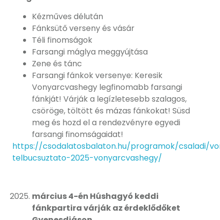
Kézműves délután
Fánksütő verseny és vásár
Téli finomságok
Farsangi máglya meggyújtása
Zene és tánc
Farsangi fánkok versenye: Keresik
Vonyarcvashegy legfinomabb farsangi
fánkját! Várják a legízletesebb szalagos,
csöröge, töltött és mázas fánkokat! Süsd
meg és hozd el a rendezvényre egyedi
farsangi finomságaidat!
https://csodalatosbalaton.hu/programok/csaladi/vo
telbucsuztato-2025-vonyarcvashegy/
március 4-én Húshagyó keddi
fánkpartira várják az érdeklődőket
Gyenesdiáson.