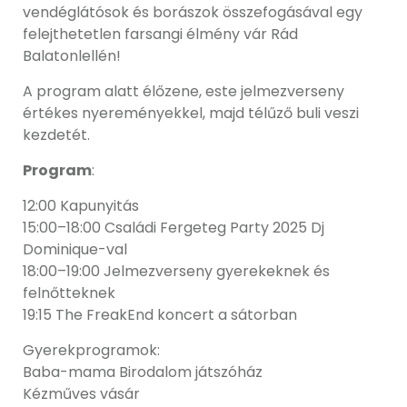
vendéglátósok és borászok összefogásával egy
felejthetetlen farsangi élmény vár Rád
Balatonlellén!
A program alatt élőzene, este jelmezverseny
értékes nyereményekkel, majd télűző buli veszi
kezdetét.
Program
:
12:00 Kapunyitás
15:00–18:00 Családi Fergeteg Party 2025 Dj
Dominique-val
18:00–19:00 Jelmezverseny gyerekeknek és
felnőtteknek
19:15 The FreakEnd koncert a sátorban
Gyerekprogramok:
Baba-mama Birodalom játszóház
Kézműves vásár