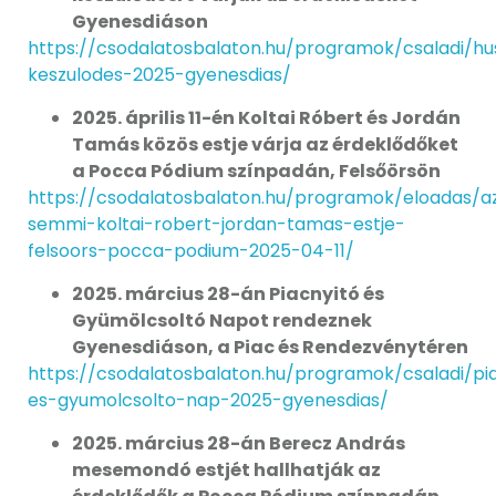
Gyenesdiáson
https://csodalatosbalaton.hu/programok/csaladi/hu
keszulodes-2025-gyenesdias/
2025. április 11-én Koltai Róbert és Jordán
Tamás közös estje várja az érdeklődőket
a Pocca Pódium színpadán, Felsőörsön
https://csodalatosbalaton.hu/programok/eloadas/a
semmi-koltai-robert-jordan-tamas-estje-
felsoors-pocca-podium-2025-04-11/
2025. március 28-án Piacnyitó és
Gyümölcsoltó Napot rendeznek
Gyenesdiáson, a Piac és Rendezvénytéren
https://csodalatosbalaton.hu/programok/csaladi/pi
es-gyumolcsolto-nap-2025-gyenesdias/
2025. március 28-án Berecz András
mesemondó estjét hallhatják az