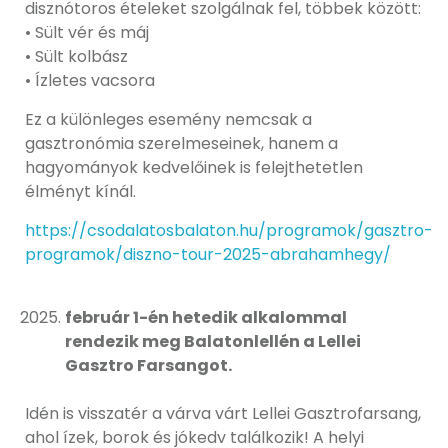
disznótoros ételeket szolgálnak fel, többek között:
• Sült vér és máj
• Sült kolbász
• Ízletes vacsora
Ez a különleges esemény nemcsak a
gasztronómia szerelmeseinek, hanem a
hagyományok kedvelőinek is felejthetetlen
élményt kínál.
https://csodalatosbalaton.hu/programok/gasztro-
programok/diszno-tour-2025-abrahamhegy/
február 1-én hetedik alkalommal
rendezik meg Balatonlellén a Lellei
Gasztro Farsangot.
Idén is visszatér a várva várt Lellei Gasztrofarsang,
ahol ízek, borok és jókedv találkozik! A helyi