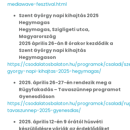
mediawave-fesztival.html
Szent György napi kihajtás 2025
Hegymagas
Hegymagas, Szigligeti utca,
Magyarország
2025 április 26-án 8 órakor kezdődik a
Szent György napi kihajtás
Hegymagason
https://csodalatosbalaton.hu/programok/csaladi/sz
gyorgy-napi-kihajtas-2025-hegymagas/
2025. április 26-27-én rendezik meg a
Rügyfakadás – Tavaszünnep programot
Gyenesdiáson
https://csodalatosbalaton.hu/programok/csaladi/ru
tavaszunnep-2025-gyenesdias/
2025. április 12-én 9 órától húsvéti
készülődésre várják az érdeklődőket