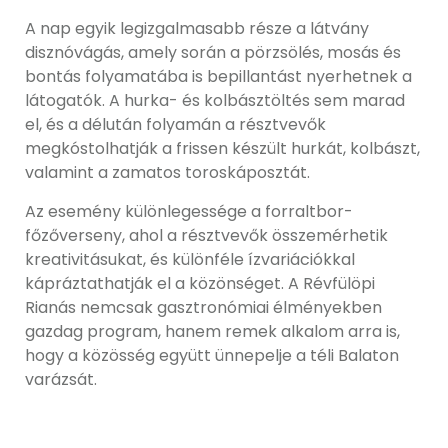
A nap egyik legizgalmasabb része a látvány
disznóvágás, amely során a pörzsölés, mosás és
bontás folyamatába is bepillantást nyerhetnek a
látogatók. A hurka- és kolbásztöltés sem marad
el, és a délután folyamán a résztvevők
megkóstolhatják a frissen készült hurkát, kolbászt,
valamint a zamatos toroskáposztát.
Az esemény különlegessége a forraltbor-
főzőverseny, ahol a résztvevők összemérhetik
kreativitásukat, és különféle ízvariációkkal
kápráztathatják el a közönséget. A Révfülöpi
Rianás nemcsak gasztronómiai élményekben
gazdag program, hanem remek alkalom arra is,
hogy a közösség együtt ünnepelje a téli Balaton
varázsát.