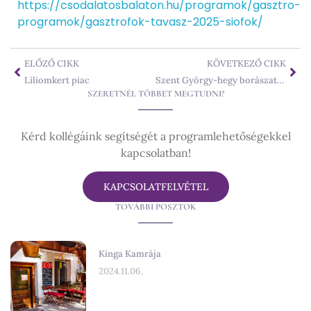
https://csodalatosbalaton.hu/programok/gasztro-
programok/gasztrofok-tavasz-2025-siofok/
ELŐZŐ CIKK
KÖVETKEZŐ CIKK
Liliomkert piac
Szent György-hegy borászatok
SZERETNÉL TÖBBET MEGTUDNI?
Kérd kollégáink segítségét a programlehetőségekkel
kapcsolatban!
KAPCSOLATFELVÉTEL
TOVÁBBI POSZTOK
Kinga Kamrája
2024.11.06.