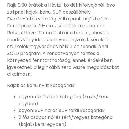
Rajt: 9:00 órától: a Hévízi-tó déli kifolyójánál lévő
zsilipnél kajak, kenu, SUP beszállóhely
Evezés-futás sportág váltó pont, hajókiszálló:
Fenékpuszta 76-os sz. út előtti kiszállópont
Befutó: Hévízi Tófürdő strand terület, ahová a
rendezvény ideje alatt versenyzők, kísérők és
szurkolók jegyvásárlás nélkül be tudnak jönni
ZÖLD program: A rendezvényen fontos a
környezeti fenntarthatóság, ennek érdekében
igyekeznek a leginkább zero vaste megoldásokat
alkalmazni.
Kajak és kenu nyílt kategóriák:
egyéni női és férfi kategória (kajak/kenu
egyben)
egyéni SUP női és SUP férdi kategóriák
2 fős csapat női és férfi/vegyes kategória
(kajak/kenu egyben)