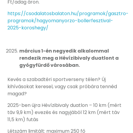
Ft/adag áron.
https://csodalatosbalaton.hu/programok/gasztro-
programok/hagyomanyorzo-bollerfesztival-
2025-koroshegy/
március 1-én negyedik alkalommal
rendezik meg a Hévízibivaly duatlont a
gyógyfürdő városában.
Kevés a szabadtéri sportverseny télen? Új
kihívásokat keresel, vagy csak próbára tennéd
magad?
2025-ben újra Hévízibivaly duatlon – 10 km (mért
táv 9,9 km) evezés és nagyjából 12 km (mért táv
11,5 km) futás
Létszám limitált: maximum 250 fő