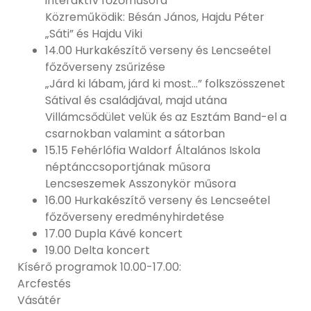
interaktív főzőműsora
Közreműködik: Bésán János, Hajdu Péter
„Sáti” és Hajdu Viki
14.00 Hurkakészítő verseny és Lencseétel
főzőverseny zsűrizése
„Járd ki lábam, járd ki most…” folkszösszenet
Sátival és családjával, majd utána
Villámcsődület velük és az Esztám Band-el a
csarnokban valamint a sátorban
15.15 Fehérlófia Waldorf Általános Iskola
néptánccsoportjának műsora
Lencseszemek Asszonykör műsora
16.00 Hurkakészítő verseny és Lencseétel
főzőverseny eredményhirdetése
17.00 Dupla Kávé koncert
19.00 Delta koncert
Kísérő programok 10.00-17.00:
Arcfestés
Vásátér