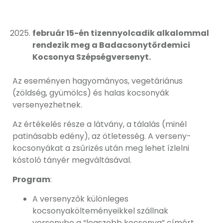
február 15-én tizennyolcadik alkalommal
rendezik meg a Badacsonytördemici
Kocsonya Szépségversenyt.
Az eseményen hagyományos, vegetáriánus
(zöldség, gyümölcs) és halas kocsonyák
versenyezhetnek.
Az értékelés része a látvány, a tálalás (minél
patinásabb edény), az ötletesség. A verseny-
kocsonyákat a zsűrizés után meg lehet ízlelni
kóstoló tányér megváltásával.
Program
:
A versenyzők különleges
kocsonyakölteményeikkel szállnak
versenybe a “legszebb kocsonya” címért.